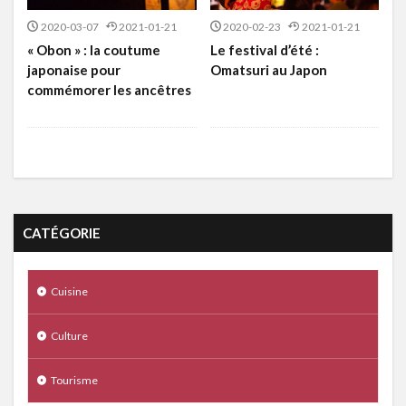
2020-03-07
2021-01-21
2020-02-23
2021-01-21
« Obon » : la coutume
Le festival d’été :
japonaise pour
Omatsuri au Japon
commémorer les ancêtres
CATÉGORIE
Cuisine
Culture
Tourisme