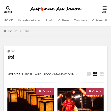
HOME
Liste des articles
Profil
Culture
Tourisme
Cuisine
HOME
été
TAG
été
NOUVEAU
POPULAIRE
RECOMMANDATIONN
Culture
Culture
Culture