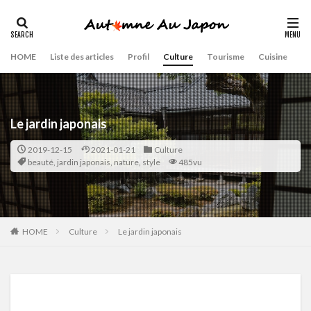
HOME
Liste des articles
Profil
Culture
Tourisme
Cuisine
Le jardin japonais
2019-12-15
2021-01-21
Culture
beauté
,
jardin japonais
,
nature
,
style
485vu
HOME
Culture
Le jardin japonais